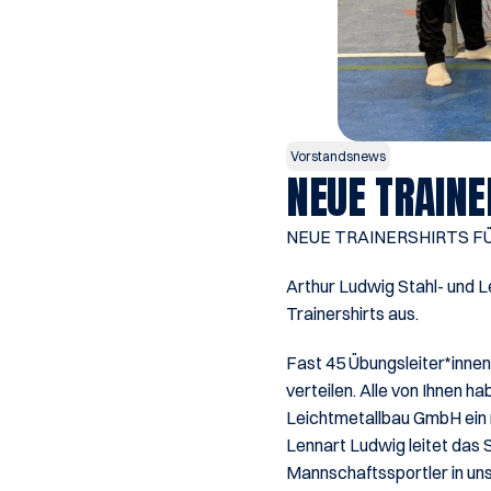
Vorstandsnews
NEUE TRAIN
NEUE TRAINERSHIRTS F
Arthur Ludwig Stahl- und
Trainershirts aus. 
Fast 45 Übungsleiter*inne
verteilen. Alle von Ihnen 
Leichtmetallbau GmbH ein n
Lennart Ludwig leitet das S
Mannschaftssportler in uns